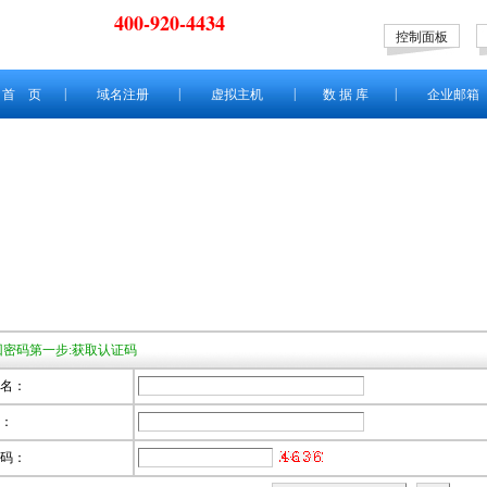
400-920-4434
控制面板
|
|
|
|
首 页
域名注册
虚拟主机
数 据 库
企业邮箱
回密码第一步:获取认证码
名：
：
码：