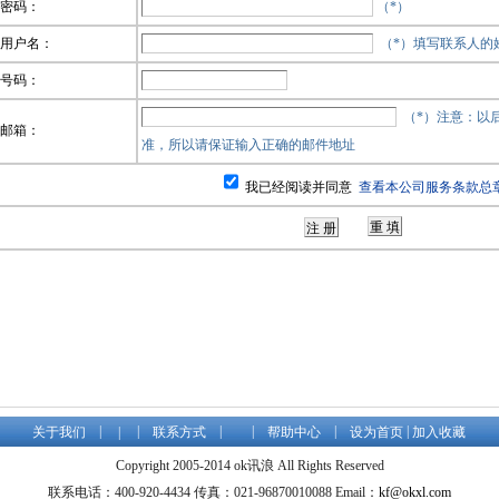
密码：
（*）
用户名：
（*）填写联系人的
号码：
（*）注意：以
邮箱：
准，所以请保证输入正确的邮件地址
我已经阅读并同意
查看本公司服务条款总
|
|
|
|
|
|
关于我们
|
联系方式
帮助中心
设为首页
加入收藏
Copyright 2005-2014 ok讯浪 All Rights Reserved
联系电话：400-920-4434 传真：021-96870010088 Email：
kf@okxl.com