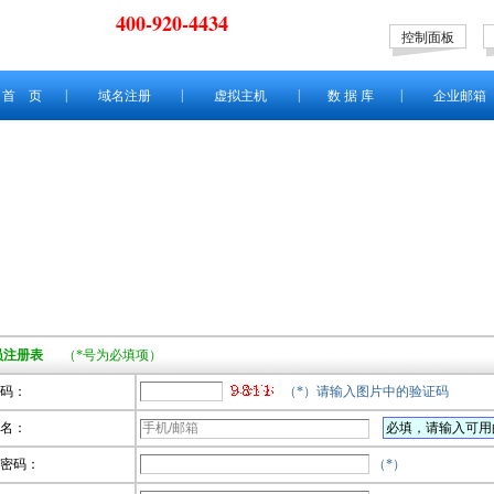
400-920-4434
控制面板
|
|
|
|
首 页
域名注册
虚拟主机
数 据 库
企业邮箱
员注册表
（*号为必填项）
码：
（*）请输入图片中的验证码
名：
必填，请输入可用的
密码：
（*）